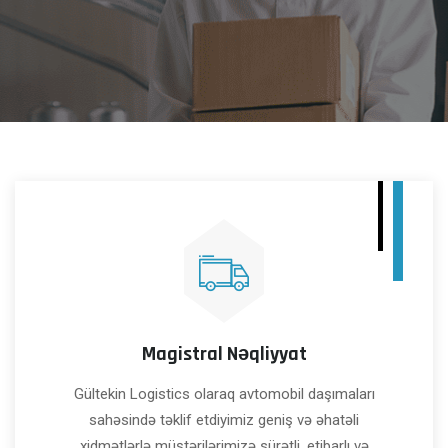
Magistral Nəqliyyat
Gültekin Logistics olaraq avtomobil daşımaları
sahəsində təklif etdiyimiz geniş və əhatəli
xidmətlərlə müştərilərimizə sürətli, etibarlı və