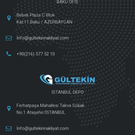
BAKÜ OFİS
Bebek Plaza C Blok
Kat:11 Bakü / AZERBAYCAN
İnfo@gultekinnakliyat.com
+90(216) 577 52 10
İSTANBUL DEPO
Ferhatpaşa Mahallesi Takva Sokak
No:1 Ataşehir/İSTANBUL
İnfo@gultekinnakliyat.com