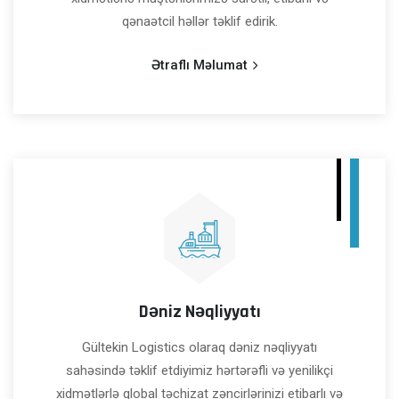
qənaətcil həllər təklif edirik.
Ətraflı Məlumat
Dəniz Nəqliyyatı
Gültekin Logistics olaraq dəniz nəqliyyatı
sahəsində təklif etdiyimiz hərtərəfli və yenilikçi
xidmətlərlə qlobal təchizat zəncirlərinizi etibarlı və