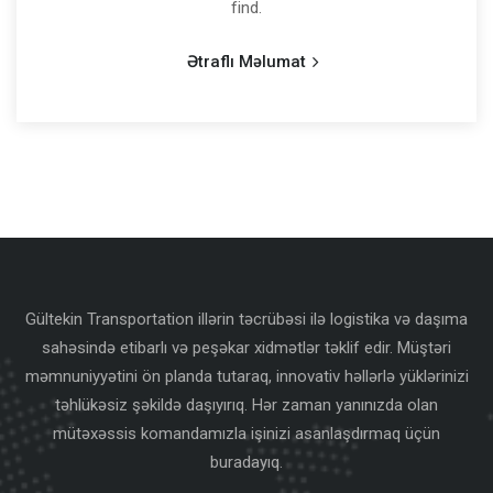
find.
Ətraflı Məlumat
Gültekin Transportation illərin təcrübəsi ilə logistika və daşıma
sahəsində etibarlı və peşəkar xidmətlər təklif edir. Müştəri
məmnuniyyətini ön planda tutaraq, innovativ həllərlə yüklərinizi
təhlükəsiz şəkildə daşıyırıq. Hər zaman yanınızda olan
mütəxəssis komandamızla işinizi asanlaşdırmaq üçün
buradayıq.