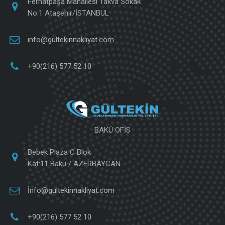
Ferhatpaşa Mahallesi Takva Sokak
No:1 Ataşehir/İSTANBUL
info@gultekinnakliyat.com
+90(216) 577 52 10
BAKÜ OFİS
Bebek Plaza C Blok
Kat:11 Bakü / AZERBAYCAN
İnfo@gultekinnakliyat.com
+90(216) 577 52 10