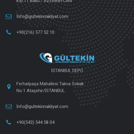
Kat:11 Bakü / AZERBAYCAN
İnfo@gultekinnakliyat.com
+90(216) 577 52 10
İSTANBUL DEPO
Ferhatpaşa Mahallesi Takva Sokak
No:1 Ataşehir/İSTANBUL
İnfo@gultekinnakliyat.com
+90(543) 544 58 04