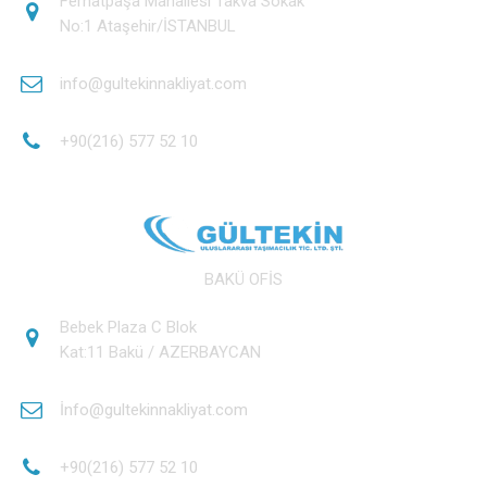
Ferhatpaşa Mahallesi Takva Sokak
No:1 Ataşehir/İSTANBUL
info@gultekinnakliyat.com
+90(216) 577 52 10
BAKÜ OFİS
Bebek Plaza C Blok
Kat:11 Bakü / AZERBAYCAN
İnfo@gultekinnakliyat.com
+90(216) 577 52 10