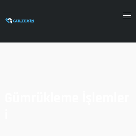
Gümrükleme İşlemler
I